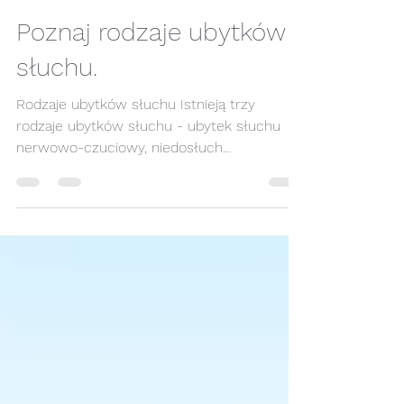
Piotr Dolata
24 maj 2020
1 minut(y) czytania
Poznaj rodzaje ubytków
słuchu.
Rodzaje ubytków słuchu Istnieją trzy
rodzaje ubytków słuchu - ubytek słuchu
nerwowo-czuciowy, niedosłuch
przewodzeniowy i ubytek...