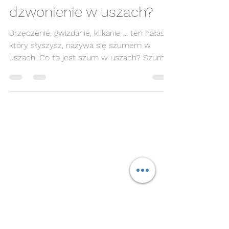
Piotr Dolata
24 maj 2020
1 minut(y) czytania
Czy cierpisz na
dzwonienie w uszach?
Brzęczenie, gwizdanie, klikanie ... ten hałas,
który słyszysz, nazywa się szumem w
uszach. Co to jest szum w uszach? Szumy
uszne to...