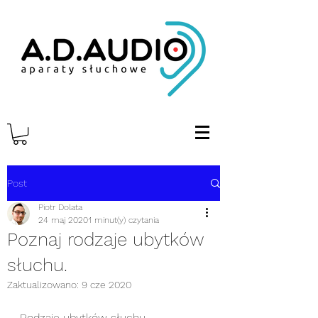
Post
Piotr Dolata
24 maj 2020
1 minut(y) czytania
Poznaj rodzaje ubytków
słuchu.
Zaktualizowano:
9 cze 2020
Rodzaje ubytków słuchu