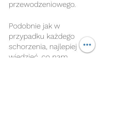
przewodzeniowego.
Podobnie jak w 
przypadku każdego 
schorzenia, najlepiej 
wiedzieć, co nam 
dolega, zanim 
zdecydujesz, co z tym 
zrobić. Konsultacja z 
protetykiem słuchu 
może pomóc w 
określeniu rodzaju, 
przyczyny i stopnia 
utraty słuchu.