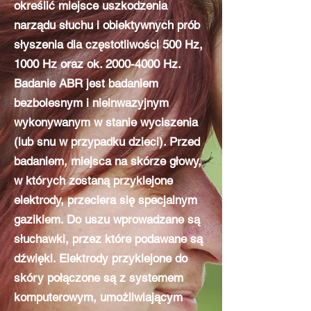
określić miejsce uszkodzenia
narządu słuchu i obiektywnych prób
słyszenia dla częstotliwości 500 Hz,
1000 Hz oraz ok.
2000-4000
Hz.
Badanie ABR jest badaniem
bezbolesnym i nieinwazyjnym
wykonywanym w stanie wyciszenia
(lub snu w przypadku dzieci). Przed
badaniem, miejsca na skórze głowy,
w których zostaną przyklejone
elektrody, przeciera się specjalnym
gazikiem. Do uszu wprowadzane są
słuchawki, przez które podawane są
dźwięki. Elektrody przyklejone do
skóry połączone są z systemem
komputerowym, umożliwiającym