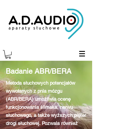
Badanie ABR/BERA
Metoda słuchowych potencjałów
wywołanych z pnia mózgu
(ABR/BERA) umożliwia ocenę
funkcjonowania ślimaka, nerwu
słuchowego, a także wyższych pięter
drogi słuchowej. Pozwala również