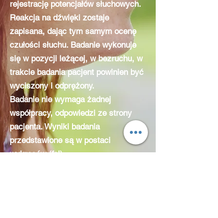
rejestrację potencjałów słuchowych.
Reakcja na dźwięki zostaje
zapisana, dając tym samym ocenę
czułości słuchu. Badanie wykonuje
się w pozycji leżącej, w bezruchu, w
trakcie badania pacjent powinien być
wyciszony i odprężony.
Badanie nie wymaga żadnej
współpracy, odpowiedzi ze strony
pacjenta. Wyniki badania
przedstawione są w postaci
wykresów (fal).
Badanie ABR można stosować bez
ograniczeń wiekowych, a więc
zarówno u noworodków, jak i osób
dorosłych. Dla małych dzieci, w